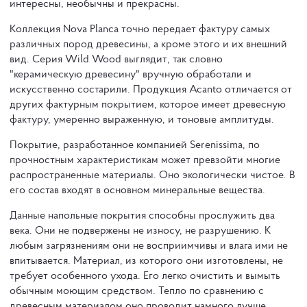
интересны, необычны и прекрасны.
Коллекция Nova Planca точно передает фактуру самых
различных пород древесины, а кроме этого и их внешний
вид. Серия Wild Wood выглядит, так словно
"керамическую древесину" вручную обработали и
искусственно состарили. Продукция Acanto отличается от
других фактурным покрытием, которое имеет древесную
фактуру, умеренно выраженную, и тоновые амплитуды.
Покрытие, разработанное компанией Serenissima, по
прочностным характеристикам может превзойти многие
распространенные материалы. Оно экологически чистое. В
его состав входят в основном минеральные вещества.
Данные напольные покрытия способны прослужить два
века. Они не подвержены не износу, не разрушению. К
любым загрязнениям они не восприимчивы и влага ими не
впитывается. Материал, из которого они изготовлены, не
требует особенного ухода. Его легко очистить и вымыть
обычным моющим средством. Тепло по сравнению с
древесным материалом оно проводит намного лучше.