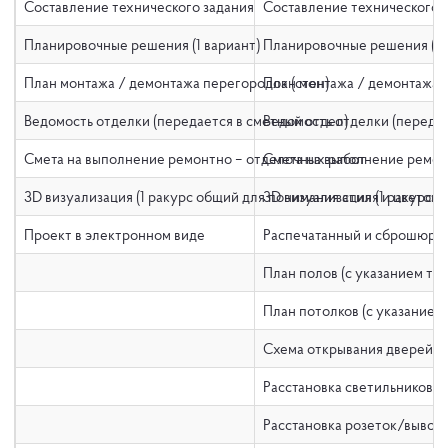
Составление технического задания
Составление технического 
Планировочные решения (1 вариант)
Планировочные решения (2-
План монтажа / демонтажа перегородок (стен)
План монтажа / демонтажа п
Ведомость отделки (передается в сметный отдел)
Ведомость отделки (передае
Смета на выполнение ремонтно – отделочных работ
Смета на выполнение ремон
3D визуализация (1 ракурс общий для понимания стиля и цветов
3D визуализация (1 ракурс 
Проект в электронном виде
Распечатанный и сброшюро
План полов (с указанием ти
План потолков (с указанием
Схема открывания дверей
Расстановка светильников и
Расстановка розеток/выводо