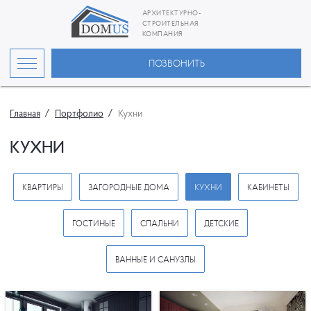
АРХИТЕКТУРНО-
СТРОИТЕЛЬНАЯ
КОМПАНИЯ
ПОЗВОНИТЬ
Главная
Портфолио
Кухни
КУХНИ
КВАРТИРЫ
ЗАГОРОДНЫЕ ДОМА
КУХНИ
КАБИНЕТЫ
ГОСТИНЫЕ
СПАЛЬНИ
ДЕТСКИЕ
ВАННЫЕ И САНУЗЛЫ