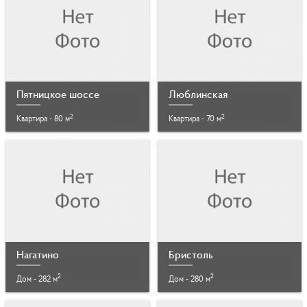
Пятницкое шоссе
Люблинская
2
2
Квартира - 80 м
Квартира - 70 м
Нагатино
Бристоль
2
2
Дом - 282 м
Дом - 280 м