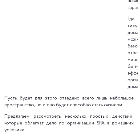
поза
зара
Где
тиху
дом
мож
без
отр
мир
бы н
эффе
орга
дома
Пусть будет для этого отведено всего лишь небольшое
пространство, но и оно будет способно стать оазисом.
Предлагаем рассмотреть несколько простых действий,
которые облегчат дело по организации SPA в домашних
условиях.