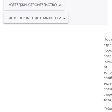
КОТТЕДЖИ, СТРОИТЕЛЬСТВО
ИНЖЕНЕРНЫЕ СИСТЕМЫ И СЕТИ
Пост
стре
пор
повс
гонк
от 
во
проб
в
пре
стар
тела,
Обяз