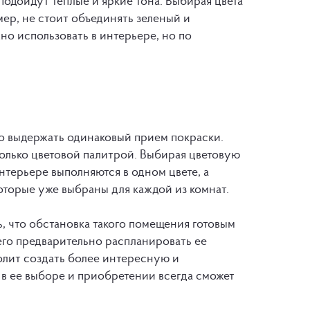
одойдут теплые и яркие тона. Выбирая цвета
мер, не стоит объединять зеленый и
но использовать в интерьере, но по
о выдержать одинаковый прием покраски.
олько цветовой палитрой. Выбирая цветовую
нтерьере выполняются в одном цвете, а
оторые уже выбраны для каждой из комнат.
, что обстановка такого помещения готовым
го предварительно распланировать ее
олит создать более интересную и
в ее выборе и приобретении всегда сможет