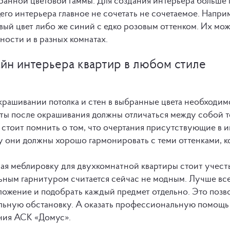
ранной цветовой гаммы. Для создания интерьера больше п
го интерьера главное не сочетать не сочетаемое. Напри
ый цвет либо же синий с едко розовым оттенком. Их мож
ности и в разных комнатах.
йн интерьера квартир в любом стиле
крашивании потолка и стен в выбранные цвета необходим
ты после окрашивания должны отличаться между собой т
 стоит помнить о том, что очертания присутствующие в и
у они должны хорошо гармонировать с теми оттенками, к
ая меблировку для двухкомнатной квартиры стоит учесть
ьным гарнитуром считается сейчас не модным. Лучше все
ложение и подобрать каждый предмет отдельно. Это позв
льную обстановку. А оказать профессиональную помощь 
ния АСК «Домус».