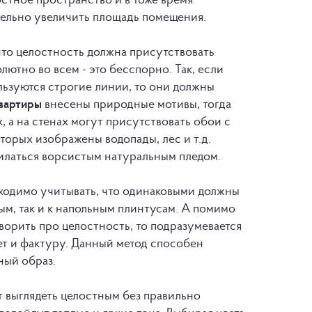
тельно увеличить площадь помещения.
что целостность должна присутствовать
лютно во всем - это бесспорно. Так, если
ьзуются строгие линии, то они должны
квартиры
внесены природные мотивы, тогда
, а на стенах могут присутствовать обои с
орых изображены водопады, лес и т.д.
илаться ворсистым натуральным пледом.
одимо учитывать, что одинаковыми должны
ым, так и к напольным плинтусам. А помимо
ворить про целостность, то подразумевается
т и фактуру. Данный метод способен
ный образ.
т выглядеть целостным без правильно