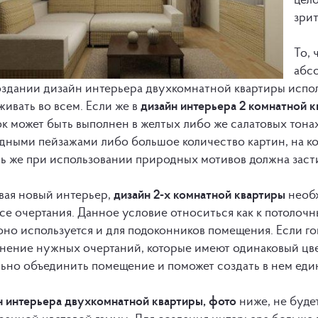
зри
То, 
абсо
оздании дизайн интерьера двухкомнатной квартиры испол
ивать во всем. Если же в
дизайн интерьера 2 комнатной 
к может быть выполнен в желтых либо же салатовых тонах
дными пейзажами либо большое количество картин, на кот
ь же при использовании природных мотивов должна заст
вая новый интерьер,
дизайн 2-х комнатной квартиры
необх
се очертания. Данное условие относиться как к потолочн
оно используется и для подоконников помещения. Если го
нение нужных очертаний, которые имеют одинаковый цве
льно объединить помещение и поможет создать в нем еди
н интерьера двухкомнатной квартиры, фото
ниже, не буде