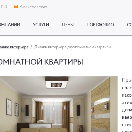
 0.3
Алексеевская
ОМПАНИИ
УСЛУГИ
ЦЕНЫ
ПОРТФОЛИО
С
ание интерьера
Дизайн интерьера двухкомнатной квартиры
КОМНАТНОЙ КВАРТИРЫ
При
счас
како
этих
диз
ква
стил
цело