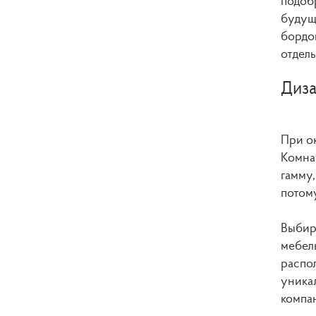
подоб
будуще
бордов
отдель
Диза
При о
Комна
гамму,
потом
Выбир
мебел
распо
уника
компа