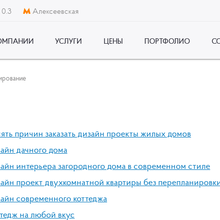
 0.3
Алексеевская
ОМПАНИИ
УСЛУГИ
ЦЕНЫ
ПОРТФОЛИО
С
ирование
ять причин заказать дизайн проекты жилых домов
айн дачного дома
айн интерьера загородного дома в современном стиле
айн проект двухкомнатной квартиры без перепланировк
айн современного коттеджа
тедж на любой вкус