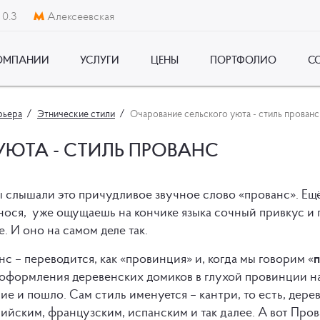
 0.3
Алексеевская
ОМПАНИИ
УСЛУГИ
ЦЕНЫ
ПОРТФОЛИО
С
рьера
Этнические стили
Очарование сельского уюта - стиль прованс
УЮТА - СТИЛЬ ПРОВАНС
 слышали это причудливое звучное слово «прованс». Ещё 
нося, уже ощущаешь на кончике языка сочный привкус и 
. И оно на самом деле так.
с – переводится, как «провинция» и, когда мы говорим «
п
 оформления деревенских домиков в глухой провинции на 
ие и пошло. Сам стиль именуется – кантри, то есть, дере
ийским, французским, испанским и так далее. А вот Пров