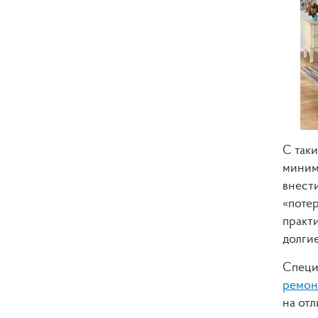
С так
миним
внест
«поте
практ
долги
Специ
ремон
на от