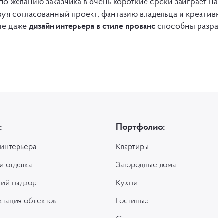
по желанию заказчика в очень короткие сроки заиграет н
зуя согласованный проект, фантазию владельца и креати
ые даже
дизайн интерьера в стиле прованс
способны разраб
:
Портфолио:
 интерьера
Квартиры
и отделка
Загородные дома
кий надзор
Кухни
ктация объектов
Гостиные