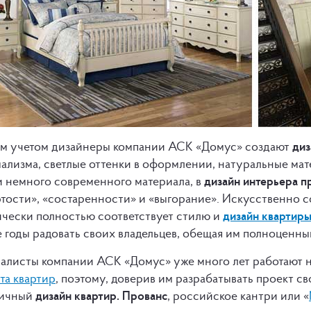
им учетом дизайнеры компании АСК «Домус» создают
диз
ализма, светлые оттенки в оформлении, натуральные мате
и немного современного материала, в
дизайн интерьера п
ртости», «состаренности» и «выгорание». Искусственно 
ически полностью соответствует стилю и
дизайн квартир
е годы радовать своих владельцев, обещая им полноценны
алисты компании АСК «Домус» уже много лет работают н
та квартир
, поэтому, доверив им разрабатывать проект с
личный
дизайн квартир. Прованс
, российское кантри или «