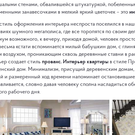
шалыми стенами, обвалившейся штукатуркой, побеленны
менными занавесочками в мелкий яркий цветочек – это
ин
 стиль оформления интерьера неспроста поселился в наш
виях шумного мегаполиса, где все торопятся по своим дел
ум возможного, к вечеру, приходя домой, человек прост
 весьма кстати вспоминается милый бабушкин дом, с гли
м воздухом, проникающим сквозь деревянные ставни в ра
ьер создает стиль
прованс. Интерьер квартиры
в стиле Пр
енский дом. Минимализм, присущий деревенским домам, 
й и размеренный ход времени напоминает остановившиес
авливается, словно давая человеку сполна насладиться о
ого рабочего дня.