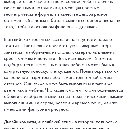
выбирается исключительно массивная мебель с очень
качественными покрытиями, имеющая простые
геометрические формы, а в качестве декора резной
орнамент. Она должна быть насыщенно темного цвета для
того, чтобы на основном фоне она выделялась.
В английских гостиных всегда используется и немало
текстиля. Так на окнах присутствуют шикарные шторы,
занавески, ламбрекены, на столах скатерти, на диване и
креслах чехлы и подушки. Весь используемый текстиль
подбирается в пастельных тонах либо он может быть в
контрастную полоску, клетку, цветок. Полы покрываются
ковролином, паркетом либо ламинатом темной гаммы
оттенков. Они также могут быть выполнены в таком же
цвете, как и мебель. Что касается стен, то они оклеиваются
обоями с изображенными на них геральдическими знаками,
выполненными на сером, желтом и кремов фоне, или же
имеющими фактурный рисунок.
Дизайн комнаты, английский стиль
, в которой полностью
выдержан, строится вокруг камина, ведь он является