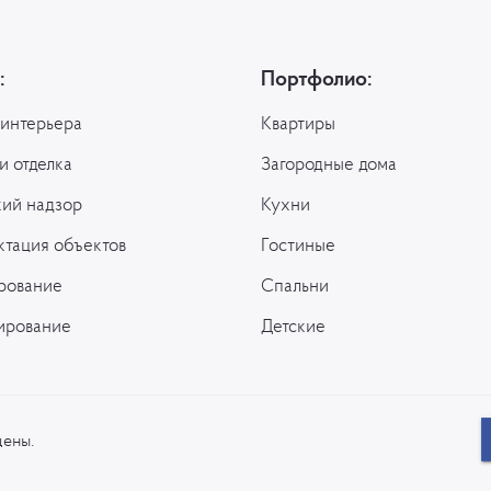
:
Портфолио:
 интерьера
Квартиры
и отделка
Загородные дома
кий надзор
Кухни
ктация объектов
Гостиные
рование
Спальни
ирование
Детские
щены.