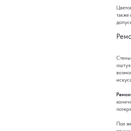
Цветов
также 
допуск
Ремо
Стены
оштука
возмо
искус
Ремон
конеч
потеря
Пол же
приме