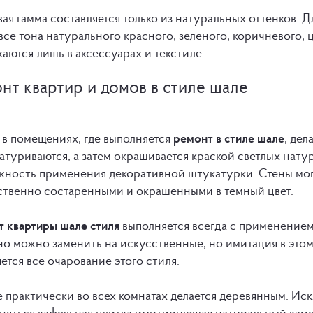
ая гамма составляется только из натуральных оттенков. Д
все тона натурального красного, зеленого, коричневого, 
аются лишь в аксессуарах и текстиле.
нт квартир и домов в стиле шале
 в помещениях, где выполняется
ремонт в стиле шале
, де
туриваются, а затем окрашивается краской светлых нату
жность применения декоративной штукатурки. Стены мог
ственно состаренными и окрашенными в темный цвет.
т квартиры шале стиля
выполняется всегда с применением
но можно заменить на искусственные, но имитация в этом
ется все очарование этого стиля.
 практически во всех комнатах делается деревянным. Иск
няться кафельная плитка,имитирующая натуральный каме