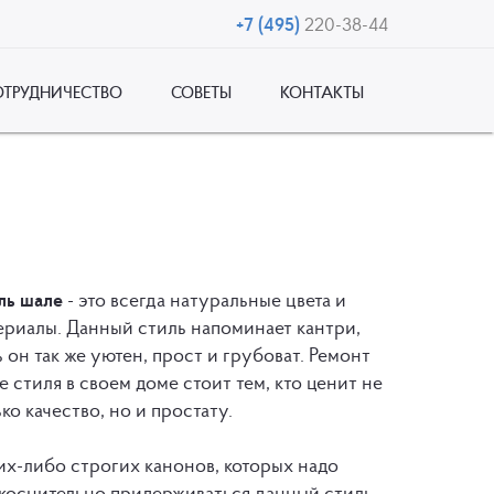
+7 (495)
220-38-44
ОТРУДНИЧЕСТВО
СОВЕТЫ
КОНТАКТЫ
ль шале
- это всегда натуральные цвета и
ериалы. Данный стиль напоминает кантри,
ь он так же уютен, прост и грубоват. Ремонт
е стиля в своем доме стоит тем, кто ценит не
ько качество, но и простату.
их-либо строгих канонов, которых надо
коснительно придерживаться данный стиль